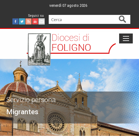
Skip
venerdì 07 agosto 2026
to
content
Cerca
Facebook
Twitter
Feed
Youtube
Mail
Servizio persona
Migrantes